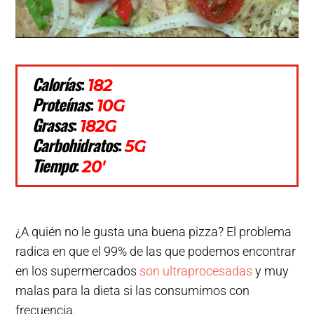
Calorías
:
182
Proteínas
:
10G
Grasas
:
182G
Carbohidratos
:
5G
Tiempo
:
20′
¿A quién no le gusta una buena pizza? El problema
radica en que el 99% de las que podemos encontrar
en los supermercados
son ultraprocesadas
y muy
malas para la dieta si las consumimos con
frecuencia.