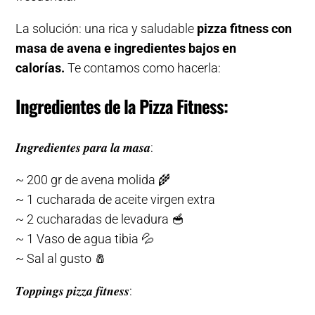
La solución: una rica y saludable
pizza fitness con
masa de avena e ingredientes bajos en
calorías.
Te contamos como hacerla:
Ingredientes de la Pizza Fitness:
𝑰𝒏𝒈𝒓𝒆𝒅𝒊𝒆𝒏𝒕𝒆𝒔 𝒑𝒂𝒓𝒂 𝒍𝒂 𝒎𝒂𝒔𝒂:
~ 200 gr de avena molida 🌾
~ 1 cucharada de aceite virgen extra
~ 2 cucharadas de levadura 🥣
~ 1 Vaso de agua tibia 💦
~ Sal al gusto 🧂
𝑻𝒐𝒑𝒑𝒊𝒏𝒈𝒔 𝒑𝒊𝒛𝒛𝒂 𝒇𝒊𝒕𝒏𝒆𝒔𝒔: