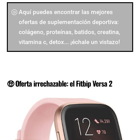
Aquí puedes encontrar las mejores
ofertas de suplementación deportiva:
colágeno, proteínas, batidos, creatina,
vitamina c, detox... ¡échale un vistazo!
🤑 Oferta irrechazable: el Fitbip Versa 2